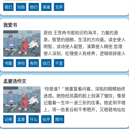
出的纪录片《无声的功勋》。沿着革命先烈
我们
功勋
他们
英雄
无声
的足迹，抚今追昔。员工们深刻认识到责任
与担当。传承革命精神，坚定初心使命
我爱书
原创 王贺冉书是知识的海洋，力量的源
泉，智慧的翅膀，生活的方向盘。读史使人
明智，读诗使人聪慧，演算使人精密,哲理
使人深刻，伦理使人有修养，逻辑修辞使人
长于思辨。宋词，是文学殿堂的一朵奇葩,
书籍
诗句
有的
自己
千里
它与唐诗、元曲一样千古流芳。有的豪放如
大江东去,“三十功名尘与土,八千里路云和
孟婆汤作文
月”
“你是谁？” 她重复着问着，深陷的眼睛始终
迷惑。她饱经风霜的脸上刻满了皱纹，像是
记载着一生中一波三折的往事。她走到平楼
上，将一些麦谷和干枣晒开，又稳稳地站在
台阶上，被温暖的阳光温柔以待。医生的诊
记得
孟婆
什么
似乎
围巾
断：她患了老年痴呆，行为迟缓，记忆力下