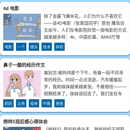
降。她会忘记许多东西，包括她的亲人。只
4d 电影
除了会震飞爆米花，人们为什么不喜欢它
——谈4D电影（张昊喆同学）原创 雕虫坊
主如今，人们在电影院欣赏一部电影的方式
越来越多样：4k、中国巨幕、IMAX厅等
等......但有一个选项几乎已经不怎么进入大
电影
一个
镜头
技术
体验
家的视线：4D影厅。“4D电影”在刚进入大
家视线的时候，是一个极其新鲜
鼻子一酸的经历作文
离别文/谢祎祎那个下午，有着一段不同寻
常的经历。时间一点点流逝，汽车缓缓起
步，我和妹妹越来越紧张，不敢相信———
假期结束了，妹妹该回去了。我们坐在车
里，风在两旁呼呼刮过，门前的大树不见
奶奶
父亲
母亲
牛筋
爸爸
了，我多想立刻抓住时间，调回过去，调到
暑假起步的地方，重新来过，可是......再也
榜样5观后感心得体会
回
《榜样5》观后有感今天，我所组织干部职