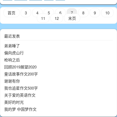
慢啊！一分一秒，终于到了中午11点。我等
在南门警卫室里，啊！都11点半了，妈妈怎
首页
3
4
5
6
7
8
9
10
11
12
末页
最近发表
弟弟睡了
偏向虎山行
枪响之后
回顾2019展望2020
童话故事作文200字
谢谢有你
我也追星作文500字
关于爱的英语作文
美好的时光
我的梦 中国梦作文