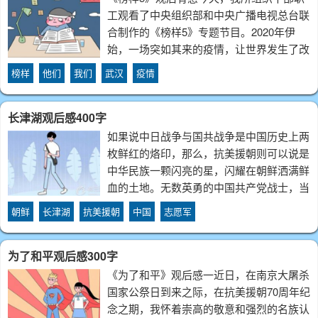
工观看了中央组织部和中央广播电视总台联
合制作的《榜样5》专题节目。2020年伊
始，一场突如其来的疫情，让世界发生了改
变。疫情发生以来，在中国共产党的带领
榜样
他们
我们
武汉
疫情
下，14亿中华儿女团结一心、攻坚克难，生
动诠释了中华民族的伟大。今天在《榜样
长津湖观后感400字
5》
如果说中日战争与国共战争是中国历史上两
枚鲜红的烙印，那么，抗美援朝则可以说是
中华民族一颗闪亮的星，闪耀在朝鲜洒满鲜
血的土地。无数英勇的中国共产党战士，当
美军的鹰爪和铁蹄踏上朝鲜的领土时，不顾
朝鲜
长津湖
抗美援朝
中国
志愿军
一切浴血奋战，最终用自己的铁躯换来了朝
鲜与中国的安宁。《长津湖》讲述了在
为了和平观后感300字
1950
《为了和平》观后感一近日，在南京大屠杀
国家公祭日到来之际，在抗美援朝70周年纪
念之期，我怀着崇高的敬意和强烈的名族认