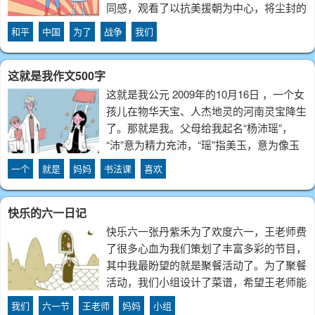
同感，观看了以抗美援朝为中心，将尘封的
历史缓缓道来的纪录片——《为了和平》。
和平
中国
为了
战争
我们
观影之后，激动之余，一股淡淡的忧伤一直
萦绕在心头，久久不曾消散。“国行公祭，
这就是我作文500字
法
这就是我公元 2009年的10月16日 ，一个女
孩儿在物华天宝、人杰地灵的河南灵宝降生
了。那就是我。父母给我起名“杨沛瑶”，
“沛”意为精力充沛，“瑶”指美玉，意为像玉
一样晶莹剔透，纯洁无暇。由此可见，爸爸
一个
就是
妈妈
书法课
喜欢
妈妈希望我不管什么时候都精力充沛，做好
每一件事，并能像玉石一样纯洁
快乐的六一日记
快乐六一张丹紫禾为了欢度六一，王老师费
了很多心血为我们策划了丰富多彩的节目，
其中我最盼望的就是聚餐活动了。为了聚餐
活动，我们小组设计了菜谱，希望王老师能
在我们小组里共同吃饭。早上的时间过得好
我们
六一节
王老师
妈妈
小组