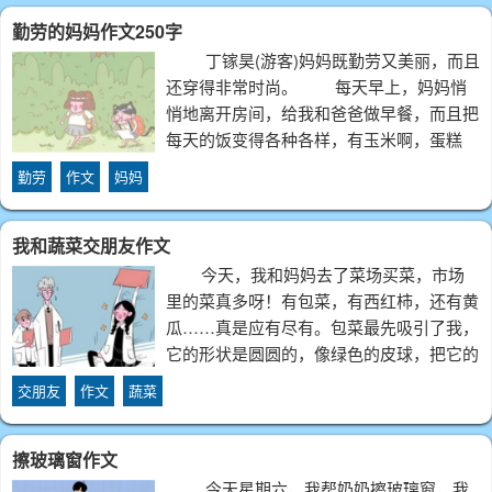
宝贝蛋叫“金蛋”，因为我想让它金光闪闪，
勤劳的妈妈作文250字
丁镓昊(游客)妈妈既勤劳又美丽，而且
还穿得非常时尚。 每天早上，妈妈悄
悄地离开房间，给我和爸爸做早餐，而且把
每天的饭变得各种各样，有玉米啊，蛋糕
啊，面包啊，等等。这样的早餐既好吃又有
勤劳
作文
妈妈
营养，特别是冬天
我和蔬菜交朋友作文
今天，我和妈妈去了菜场买菜，市场
里的菜真多呀！有包菜，有西红柿，还有黄
瓜……真是应有尽有。包菜最先吸引了我，
它的形状是圆圆的，像绿色的皮球，把它的
叶子剥下来，里面有很多露珠，像它幸福的
交朋友
作文
蔬菜
眼泪，它望着我，好像在说：“吃
擦玻璃窗作文
今天星期六，我帮奶奶擦玻璃窗，我