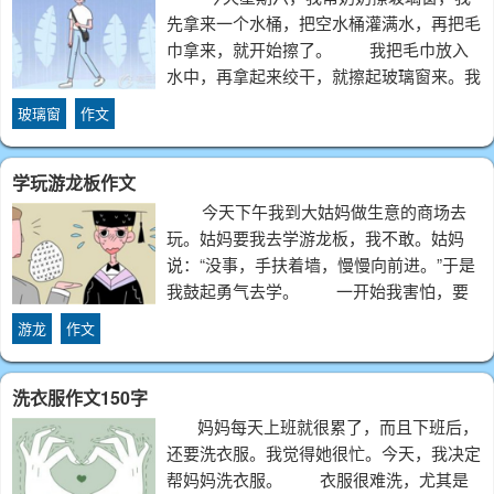
先拿来一个水桶，把空水桶灌满水，再把毛
巾拿来，就开始擦了。 我把毛巾放入
水中，再拿起来绞干，就擦起玻璃窗来。我
先把玻璃窗里面的纱布拿掉，再擦玻璃窗外
玻璃窗
作文
面的灰尘，接着擦玻
学玩游龙板作文
今天下午我到大姑妈做生意的商场去
玩。姑妈要我去学游龙板，我不敢。姑妈
说：“没事，手扶着墙，慢慢向前进。”于是
我鼓起勇气去学。 一开始我害怕，要
扶着墙前进，一离开墙就倒。一次它向前进
游龙
作文
了，但是在中途的时候又倒掉了。
洗衣服作文150字
妈妈每天上班就很累了，而且下班后，
还要洗衣服。我觉得她很忙。今天，我决定
帮妈妈洗衣服。 衣服很难洗，尤其是