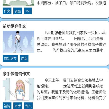
中间部分，袖子口，领口特别难洗。衣服泡
在水里，衣服变得很重，我提也提不动，不
作文
衣服
150
过我费了九牛二虎之力在洗一件衣
前功尽弃作文
上星期张老师让我们回家做一只钟，本
周上课要用到的。 回家后，我们全家
总动员，我先想到了用多余的蛋糕盘子做钟
面。 爸爸找出我的乐高玩具里面最小
的那种连接件，可以做中间可以活动的部
前功尽弃
作文
分。 妈妈负责裁剪出分针和时
亲手做馄饨作文
今天上午，我们去综合实验基地去学
包馄饨。 一走进烹饪室就闻到香喷喷
的味道，我迫不及待的做起馄饨。王老师让
我们按照座位的学号来领材料，材料领完了
我们就开始包馄饨了，王老师让我们一人拿
馄饨
亲手
作文