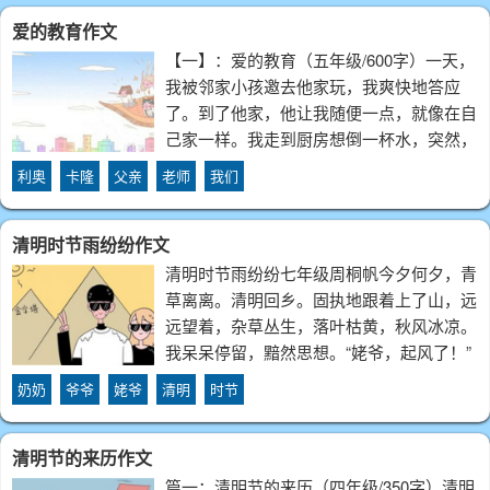
房子顶上还有一个大闹钟呢！在湖边，我买
爱的教育作文
了
【一】：爱的教育（五年级/600字）一天，
我被邻家小孩邀去他家玩，我爽快地答应
了。到了他家，他让我随便一点，就像在自
己家一样。我走到厨房想倒一杯水，突然，
我手一滑，“卡嚓”一声，玻璃杯掉到地上碎
利奥
卡隆
父亲
老师
我们
了，我的脸色一下子变了。那时，我还小，
不懂要自己赔礼道歉，便冲了出去。回到家
清明时节雨纷纷作文
清明时节雨纷纷七年级周桐帆今夕何夕，青
草离离。清明回乡。固执地跟着上了山，远
远望着，杂草丛生，落叶枯黄，秋风冰凉。
我呆呆停留，黯然思想。“姥爷，起风了！”
我碰了碰身前弓身蹬车的他。他抬头望了眼
奶奶
爷爷
姥爷
清明
时节
天：“嗯，走了。”他紧握着车把，摇晃着身
子，用力，再歇息片刻，再起蹬。我摇晃着
清明节的来历作文
篇一：清明节的来历（四年级/350字）清明