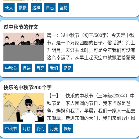
那是奶奶。我自然地走到门前，打开门，奶
长大
慢慢
这样
自己
坚持
奶脸上写满了诧异，我知道，她想问我是怎
么知道的？不过和蔼马上就爬满了奶奶的脸
过中秋节的作文
篇一：过中秋节（初三/500字）今天是中秋
节，是一个万家团圆的日子。俗话说：海上
升明月，天涯共此时。可是今年我们可没有
这么幸运了，从早上起天空中就飘洒着蒙蒙
细雨，天阴沉沉的。看来我们今天晚上无法
中秋节
月饼
月亮
我们
奶奶
看到那皎洁的明月了。到了夜晚，我们一家
人围成一桌吃着团圆饭，开开心心地聊着天
快乐的中秋节200个字
【一】：快乐的中秋节（三年级/200字）中
秋节是一家人团圆的节日，我家当然是爸
爸。妈妈和我了。早晨，我们一家人一起去
东湖玩。走进东湖的大门，我们来到异国风
情园，各种各样的房子，真是美丽，有三角
中秋节
月饼
我们
月亮
快乐
形、正方形、圆形。。。。。。有座尖尖的