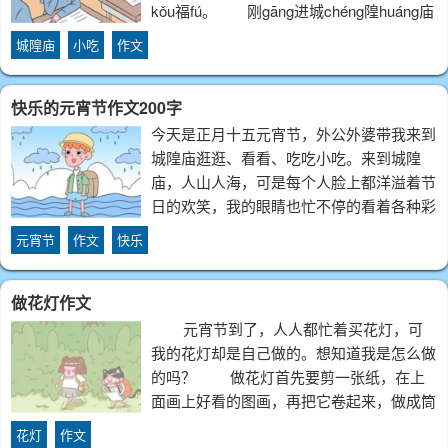
kǒu福fú。 刚gāng进城chéng隍huáng庙
mi
城隍庙
小吃
作文
快乐的元宵节作文200字
今天是正月十五元宵节，外公外婆带我来到
城隍庙逛逛、看看、吃吃小吃。来到城隍
庙，人山人海，可是每个人脸上都洋溢着节
日的欢笑，我的眼睛也忙不停的看着各种彩
灯，有十二生肖以蛇主打的蛇形灯，有八仙
元宵节
作文
快乐
过海灯，有卡通造型的喜羊羊灯……哇，看
得我眼花缭乱。外婆告诉我，元宵节又称灯
做花灯作文
节，按
元宵节到了，人人都忙着买花灯，可
我的花灯却是自己做的。想知道我是怎么做
的吗？ 做花灯首先要剪一张纸，在上
面画上好看的图画，再把它卷起来，做成筒
状，用胶布把纸两边粘起来。再找一个和圆
花灯
作文