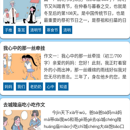
节又叫踏青节，在仲春与暮春之交，也就是
冬至后的第108天。是中国传统节日，也是
最重要的祭祀节日之一，是祭祖和扫墓的日
子。中华民族传统的清明节大约始于周代，
子推
重耳
清明节
寒食节
清明
距今已有二千五百多年的历史。清明最早只
是一种节气的名称，其变成纪念祖先的节
我心中的那一丝牵挂
作文一：我心中的那一丝牵挂（初三/700
字）亲爱的妈妈：您好！此刻，我正盯着窗
外的小雨出神，那一丝缠绵的雨线好似我对
您无尽的思念。三年了，身在他乡的您，是
否还记得家乡的小雨？不知道为什么，一种
妈妈
我们
老奶奶
心中
知道
难以抑制的感情使我拿起笔写下心中的思
念。凝视笔尖，满腹的话如潮水般涌上心
去城隍庙吃小吃作文
头，一
今jīn天下xià午wǔ，爸bà爸bà妈mā妈
mā带dài我wǒ和哥gē哥gē去qù城chéng隍
huáng庙miào小吃chī城chéng大dà饱bǎo口