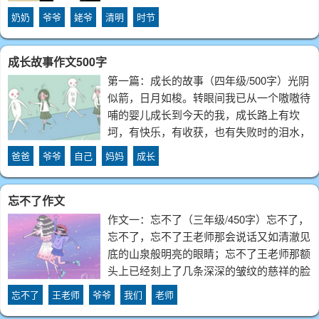
我碰了碰身前弓身蹬车的他。他抬头望了眼
奶奶
爷爷
姥爷
清明
时节
天：“嗯，走了。”他紧握着车把，摇晃着身
子，用力，再歇息片刻，再起蹬。我摇晃着
成长故事作文500字
第一篇：成长的故事（四年级/500字）光阴
似箭，日月如梭。转眼间我已从一个嗷嗷待
哺的婴儿成长到今天的我，成长路上有坎
坷，有快乐，有收获，也有失败时的泪水，
成功时的喜悦，今天，我来给你讲一讲吧！
爸爸
爷爷
自己
妈妈
成长
有一次，我看到爸爸在卫生间里刮胡子，电
动刮胡刀发出了“嚓嚓”的声响，不一会儿，
忘不了作文
作文一：忘不了（三年级/450字）忘不了，
忘不了，忘不了王老师那会说话又如清澈见
底的山泉般明亮的眼睛；忘不了王老师那额
头上已经刻上了几条深深的皱纹的慈祥的脸
庞；忘不了王老师那深夜在办公室忙碌的身
忘不了
王老师
爷爷
我们
老师
影，忘不了我们班的班主任姓王名帅玲，我