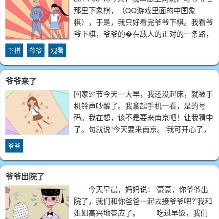
那里下象棋，（QQ游戏里面的中国象
棋），于是，我只好看完爷爷下棋。我看爷
爷下棋，爷爷的�在敌人的正对的一条路，
我说：“快把�撤开！”谁知身经百战的爷爷
下棋
爷爷
观看
早已有了准备，在�的左上方有马在等他的
�呢。大概有过了几回合，我看爷爷
爷爷来了
回家过节今天一大早，我还没起床，就被手
机铃声吵醒了。我拿起手机一看，是的号
码。我在想，该不是要来南京吧！让我猜中
了。句就说“今天要来南京。”我可开心了，
就盼着他能早点到。下午放学的时候，是爸
爷爷
爸来接。我问爸爸“几点钟到的？”爸爸说
“13：30到的。”我恨长一双翅膀一下子就
爷爷出院了
今天早晨，妈妈说：“豪豪，你爷爷出
院了，我们和你爸爸一起去接爷爷吧?”我和
姐姐高兴地答应了。 吃过早饭，我们