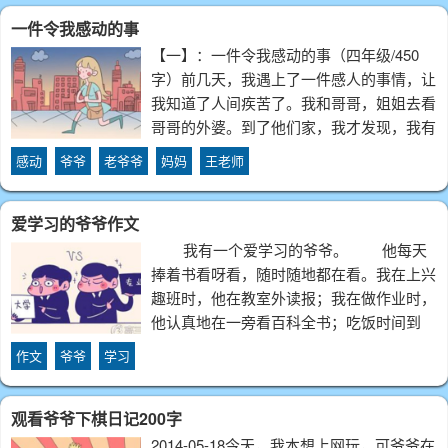
们看见她都会尊敬地称她为王老师。王老师
一件令我感动的事
【一】：一件令我感动的事（四年级/450
字）前几天，我遇上了一件感人的事情，让
我知道了人间疾苦了。我和哥哥，姐姐去看
哥哥的外婆。到了他们家，我才发现，我有
一个另外的哥哥，他们家并不富裕，我的另
感动
爷爷
老爷爷
妈妈
王老师
外的哥哥，因为生产时缺氧了，于是就得了
一种病，走路的时候摇摇晃晃的，手也会摇
爱学习的爷爷作文
摇
我有一个爱学习的爷爷。 他每天
捧着书看呀看，随时随地都在看。我在上兴
趣班时，他在教室外读报；我在做作业时，
他认真地在一旁看百科全书；吃饭时间到
了，他却不肯放下手中的“春秋”。有几次，
作文
爷爷
学习
他因为看书看得太入神而把菜都
观看爷爷下棋日记200字
2014-05-18 今天，我本想上网玩，可爷爷在