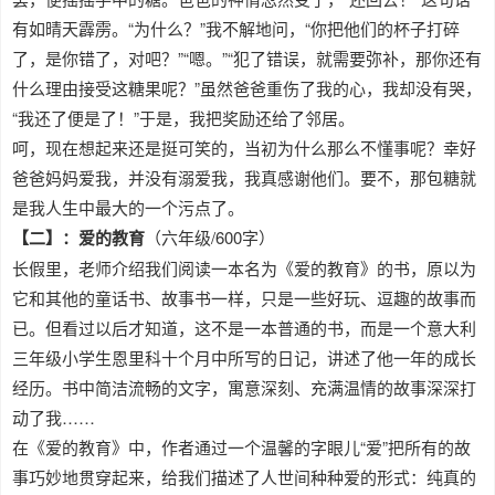
有如晴天霹雳。“为什么？”我不解地问，“你把他们的杯子打碎
了，是你错了，对吧？”“嗯。”“犯了错误，就需要弥补，那你还有
什么理由接受这糖果呢？”虽然爸爸重伤了我的心，我却没有哭，
“我还了便是了！”于是，我把奖励还给了邻居。
呵，现在想起来还是挺可笑的，当初为什么那么不懂事呢？幸好
爸爸妈妈爱我，并没有溺爱我，我真感谢他们。要不，那包糖就
是我人生中最大的一个污点了。
【二】：爱的教育
（六年级/600字）
长假里，老师介绍我们阅读一本名为《爱的教育》的书，原以为
它和其他的童话书、故事书一样，只是一些好玩、逗趣的故事而
已。但看过以后才知道，这不是一本普通的书，而是一个意大利
三年级小学生恩里科十个月中所写的日记，讲述了他一年的成长
经历。书中简洁流畅的文字，寓意深刻、充满温情的故事深深打
动了我……
在《爱的教育》中，作者通过一个温馨的字眼儿“爱”把所有的故
事巧妙地贯穿起来，给我们描述了人世间种种爱的形式：纯真的