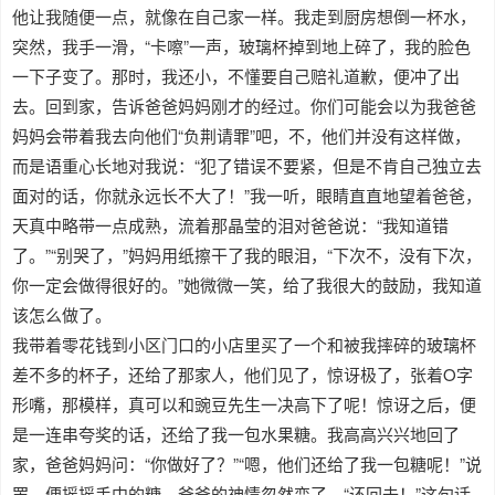
他让我随便一点，就像在自己家一样。我走到厨房想倒一杯水，
突然，我手一滑，“卡嚓”一声，玻璃杯掉到地上碎了，我的脸色
一下子变了。那时，我还小，不懂要自己赔礼道歉，便冲了出
去。回到家，告诉爸爸妈妈刚才的经过。你们可能会以为我爸爸
妈妈会带着我去向他们“负荆请罪”吧，不，他们并没有这样做，
而是语重心长地对我说：“犯了错误不要紧，但是不肯自己独立去
面对的话，你就永远长不大了！”我一听，眼睛直直地望着爸爸，
天真中略带一点成熟，流着那晶莹的泪对爸爸说：“我知道错
了。”“别哭了，”妈妈用纸擦干了我的眼泪，“下次不，没有下次，
你一定会做得很好的。”她微微一笑，给了我很大的鼓励，我知道
该怎么做了。
我带着零花钱到小区门口的小店里买了一个和被我摔碎的玻璃杯
差不多的杯子，还给了那家人，他们见了，惊讶极了，张着O字
形嘴，那模样，真可以和豌豆先生一决高下了呢！惊讶之后，便
是一连串夸奖的话，还给了我一包水果糖。我高高兴兴地回了
家，爸爸妈妈问：“你做好了？”“嗯，他们还给了我一包糖呢！”说
罢，便摇摇手中的糖。爸爸的神情忽然变了，“还回去！”这句话