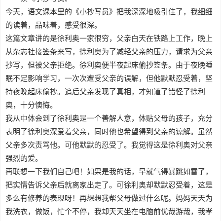
今天，语文课本里的《小抄写员》把我深深地吸引住了，我细细
的读着，品味着，感受很深。
这篇文章讲的是徐利奥一家很穷，父亲白天在铁路上工作，晚上
从杂志社接签条来写，徐利奥为了减轻父亲的压力，请求为父亲
抄写，但被父亲拒绝。徐利奥便半夜起床偷抄签条。由于夜晚睡
眠不足影响学习，一次次遭受父亲的误解，但他默默忍受着，坚
持夜晚起床偷抄。追后父亲发现了真相，才知道了错怪了徐利
奥，十分懊悔。
我从中体会到了徐利奥是一个善解人意，体贴父母的孩子，充分
表明了徐利奥深爱着父亲，同时他也希望得到父亲的谅解。虽然
父亲多次责骂他。可他默默的忍受了。我觉得这是徐利奥对父亲
强烈的爱。
再联想一下我们自己吧！如果是我的话，早就气得暴跳如雷了，
把实情告诉父亲后就离家出走了。可徐利奥却默默忍受着，这是
多么有修养的表现呀！再想想我帮父母做过什么呢。妈妈天天为
我洗衣，做饭，忙个不停，我却天天坐在电脑前优哉游哉，我孝