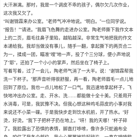
大汗淋漓。那时，我是一个调皮不乖的孩子，偶尔欠几次作业，
这次我又欠了。
“叫谢锦霖来办公室。”老师气冲冲地说。“明白。”一位同学说。
“报告！”“请进。”我眉飞色舞的走进办公室。陶老师撕下我作文本
上的二页，眉毛往鼻子里陷，越陷越深。非常生气地把我的作文
本递给我。我却当做没有事儿，随手一翻，拿起撕下的两页合二
为一，揉成一团，瞄准“嗖”地一声，投了个三分球，便小声地说
了“耶”，还拍了一个小小的掌声，然后坐在了椅子上。
写着写着，过了一会儿，陶老师气消了一大半。说：“谢锦霖帮我
洗一下杯子。”那声音听得很舒服，再一看，陶老师眉毛一点儿地
回到了原位。我也一点儿地松了一口气。我迅速地拿起杯子，飞
快地冲出办公室。走、开水、洗……都能做十全十美。只差用开
水消毒，可是，我犹豫不决。但我心想这种鸡毛蒜皮的小事对我
来说还不小菜一碟。于是我快步走到饮水机前，开了热水。“好
烫，好烫。“我下子把杯子扔在地上。”咞！我的天哪！“杯子碎
了。我脸露出了恐惧的表情，脚直打哆嗦，像许多只蛇遍布全
身，咬住了我各个部位，我小心翼翼地捡起碎片，一直在喃喃软