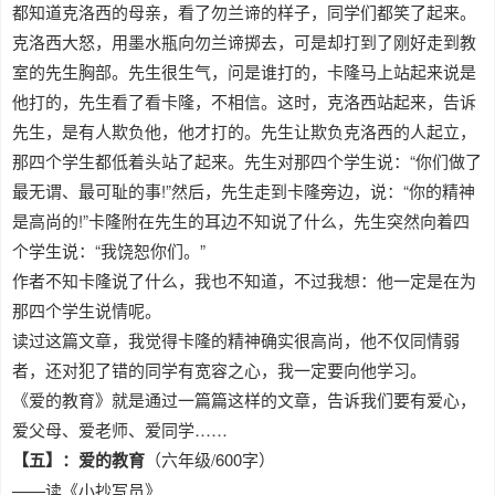
都知道克洛西的母亲，看了勿兰谛的样子，同学们都笑了起来。
克洛西大怒，用墨水瓶向勿兰谛掷去，可是却打到了刚好走到教
室的先生胸部。先生很生气，问是谁打的，卡隆马上站起来说是
他打的，先生看了看卡隆，不相信。这时，克洛西站起来，告诉
先生，是有人欺负他，他才打的。先生让欺负克洛西的人起立，
那四个学生都低着头站了起来。先生对那四个学生说：“你们做了
最无谓、最可耻的事!”然后，先生走到卡隆旁边，说：“你的精神
是高尚的!”卡隆附在先生的耳边不知说了什么，先生突然向着四
个学生说：“我饶恕你们。”
作者不知卡隆说了什么，我也不知道，不过我想：他一定是在为
那四个学生说情呢。
读过这篇文章，我觉得卡隆的精神确实很高尚，他不仅同情弱
者，还对犯了错的同学有宽容之心，我一定要向他学习。
《爱的教育》就是通过一篇篇这样的文章，告诉我们要有爱心，
爱父母、爱老师、爱同学……
【五】：爱的教育
（六年级/600字）
——读《小抄写员》