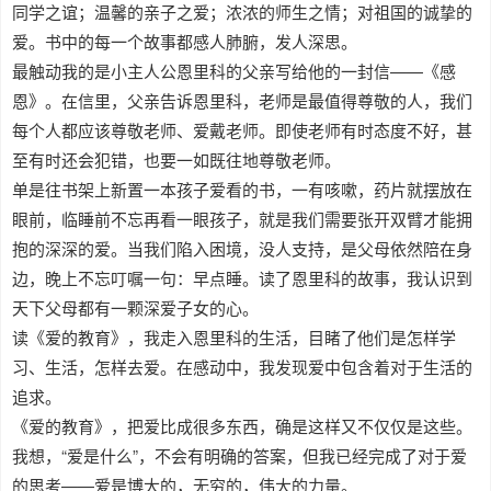
同学之谊；温馨的亲子之爱；浓浓的师生之情；对祖国的诚挚的
爱。书中的每一个故事都感人肺腑，发人深思。
最触动我的是小主人公恩里科的父亲写给他的一封信——《感
恩》。在信里，父亲告诉恩里科，老师是最值得尊敬的人，我们
每个人都应该尊敬老师、爱戴老师。即使老师有时态度不好，甚
至有时还会犯错，也要一如既往地尊敬老师。
单是往书架上新置一本孩子爱看的书，一有咳嗽，药片就摆放在
眼前，临睡前不忘再看一眼孩子，就是我们需要张开双臂才能拥
抱的深深的爱。当我们陷入困境，没人支持，是父母依然陪在身
边，晚上不忘叮嘱一句：早点睡。读了恩里科的故事，我认识到
天下父母都有一颗深爱子女的心。
读《爱的教育》，我走入恩里科的生活，目睹了他们是怎样学
习、生活，怎样去爱。在感动中，我发现爱中包含着对于生活的
追求。
《爱的教育》，把爱比成很多东西，确是这样又不仅仅是这些。
我想，“爱是什么”，不会有明确的答案，但我已经完成了对于爱
的思考——爱是博大的，无穷的，伟大的力量。