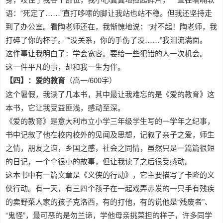
语：“死定了……”直打哆嗦的脚让我站也站不稳。但我还坚持走
到了办公室。看陶老师还在，我惭愧地说：“对不起！陶老师，我
打碎了你的杯子。”“没关系，你的手伤了没……”我泪流满面。
这件事让我明白了：学会宽容。要给一些犯错的人一次机会。
这一件平凡的事，却和我一生为伴。
【四】：爱的教育
（高一/600字）
这个暑假，我读了几本书，其中最让我难忘的是《爱的教育》这
本书，它让我受益匪浅，感动至深。
《爱的教育》是意大利市立小学三年级学生写的一学年之纪事，
书中记叙了他在校内校外的见闻及思想，记叙了亲子之爱，师生
之情，朋友之谊，乡国之感，社会之同情，虽然只是一篇篇很短
的日记，一个个很小的故事，但让我读了之后很受感动。
这本书中有一篇文章是《义侠的行动》，它主要描写了卡隆的义
侠行动。有一天，有三四个孩子在一起戏弄赤发的一只手有残疾
的卖野菜人家的孩子克洛西，有的打他，有的说他是“残废者”、
“鬼怪”，最可恶的是勿兰谛，学他母亲挑菜担的样子，许多同学