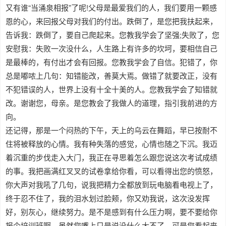
又有谁“当涌泉相报”了呢!父母是最爱我们的人，我们要用一颗感
恩的心，来回报父母对我们的付出。跌倒了，是您把我扶起来，
告诉我：跌倒了，要自己爬起来。您教我学会了坚强;失败了，您
安慰我：失败一次没什么，人生路上有许多的坎坷，要相信自己
是最棒的，有付出才会有回报。您教我学会了自信。犯错了，你
总是嘟哝上几句：知错能改，善莫大焉。做错了就要改正，没有
不犯错误的人，世界上没有十全十美的人。您教我学会了知错就
改。谢谢您，母亲。是您教会了我做人的道理，指引我前进的方
向。
还记得，那是一个闷热的下午，天上的乌云在舞蹈，早已按耐不
住将被释放的心情。我有种失落的感觉，心情也随之下沉。我迈
着沉重的步伐走入大门，我正在寻思着怎么跟您说这次考试成绩
的事。我把画满红叉叉的试卷拿给你看，可以看得出您的愤怒，
你大声对我吼了几句，说我把精力全都放到玩电脑看电视上了，
终于忍不住了，我的泪水划过脸颊，你又劝我说，这次没发挥
好，别灰心，继续努力。是不是感到有什么压力啊，要不要给你
报个培训班啊。虽然您嘴上只是说没什么大不了，可是您看起来