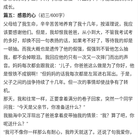
成长。
篇五：感恩的心
（初三/600字）
父母给了我生命，辛辛苦苦地养育了我十几年，按道理说，我应
该要感谢他们。但是，我却恨我爸爸，从小到大，不管我考试考
的多好，却换不回一句表扬的话，如果考不好了，等待我的却是
一顿抽。而我大概也是遗传了他的倔强，倔强到不管他怎么抽
我，都不会掉眼泪。我回应他的只有一次又一次摔门而出的声
音。妈妈每次都会跟我说：“儿子，你爸爸这么做是为了你好，他
是恨铁不成钢啊！”但妈妈的话我每次都是左耳进右耳出。于是，
父子之间的战争持续了十几年。但一次的事情却使战争有了转
机。
那天，我和往常一样，正要拿着满分的卷子回家，突然一个同学
问我：“今天是父亲节，你准备送什么？”
我脑海中又浮现出了爸爸拿着皮带抽我的情景：“我？算了吧，你
呢送什么？”
“我可不像你一样那么有耐心，我昨天就送了。还说了句我爱你，