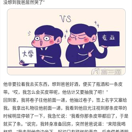
没想到我爸居然哭了”
他非要拉着我去买东西，想到爸爸好酒，便买了瓶酒和一条皮
带。“哎，我怎么会买皮带呢，他估计又要抽我了吧！”
回到家，我将卷子往他前面一递，他抽过卷子，签上名字又塞给
我。我拿出礼物往他前面一递，我看到他目光注视到那条皮带的
时候明显停顿了一下，我急忙说：“我看你那条皮带都旧了，于是
就买了条。”说完，我转身准备回房，突然爸爸说道：“来陪我喝
杯吧。”我走到他旁边坐下，起初只有碰杯的声音，后来借着酒胆