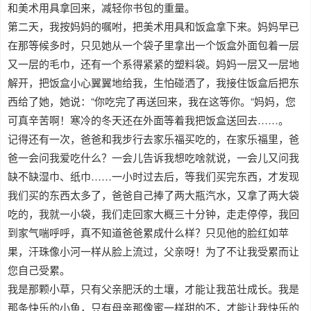
和美术用具拿回来，减轻你书包的重量。
第二天，我按妈妈的嘱咐，把美术用具和饭盒拿下来。妈妈早已
在那等候多时，只见她从一个袋子里拿出一个饭盒外面包着一层
又一层的毛巾，还有一个系得紧紧的塑料袋。妈妈一层又一层地
解开，把饭盒小心翼翼地给我，生怕碰洒了，我接住饭盒后把东
西给了她，她说：“你吃完了再送回来，我在这等你。“妈妈，您
可真辛苦啊！寒冷的冬天还在外面等着我把饭盒送回去……。
记得还有一次，爸爸和我步行去家乐福买吃的，在家乐福里，爸
爸一会问我爱吃什么？一会儿告诉我想吃啥就说，一会儿又问我
缺不缺湿巾、纸巾……一小时过去后，等我们买完东西，才发现
我们买的东西太多了，爸爸自己捧了两大瓶汽水，又拿了两大袋
吃的，我就一小袋，我们走回家大概三十分钟，走走停停，我回
到家气喘呼呼，真不知道爸爸累成什么样？只见他的脸红如苹
果，汗珠像小河一样从脸上流过，父亲呀！为了不让我受累而让
您自己受累。
我是那颗小草，只有父亲肥沃的土壤，才能让我茁壮成长。我是
那条快乐的小鱼，只有母亲那像蜜一样甜的不，才能让我快乐的