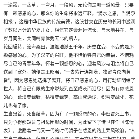
一滴露，一茎草，一弯月，一段风，无论你是哪一道风景，只要
有一颗感恩的心，那么你的生命将永远年轻。“滴水之恩，当涌泉
相报”，这是中华民族的传统美德，这股甘泉在历史的长河中滋润
了数以万计的华夏儿女，相信它定会源远流长，与天地共在，与
岁月同生，共同哺育优秀无比的后人。
轮回辗转，沧海桑田，波烟浩渺五千年。历史在变，不变的是那
颗感恩的心。为了汉室的兴旺，他不惜牺牲自己的幸福，不惜耗
尽自己的青春年华，怀着一颗感恩的心，迎着风沙与泪痕将自己
送到了塞外。她便是王昭君，”一去紫行连朔漠，独留青冢向黄
昏”，因为感恩她选择了离开，将自己感恩的心，用行动证明给了
世人，将自己有限的生命燃烧到直至成灰而泪尽！因为有你感恩
的心，荒漠变绿野，枯枝变绿芽，高山成通途，积雪变融化，花
儿也有了家。
生当殒首，死当结草，因为有了一颗感恩的心，李密冒死上书，
只为争得那短暂与祖母团聚的时间，为此留下了传世佳作《陈情
表》，激励着一代又一代的时代骄子在感恩的路上乘风破浪。”人
生自古谁无死，留取丹心照汗青”，文天祥用生死来报答祖国，他