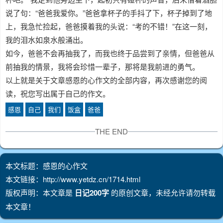
说了句：“爸爸我爱你。”爸爸拿杯子的手抖了下，杯子掉到了地
上，我急忙捡起，爸爸摸着我的头说：“考的不错！”在这一刻，
我的泪水如泉水般涌出。
如今，爸爸不会再抽我了，而我也终于品尝到了亲情，但爸爸从
前抽我的情景，我将会珍惜一辈子，那将是我前进的勇气。
以上就是关于文章感恩的心作文的全部内容，再次感谢您的阅
读，祝您写出属于自己的作文。
感恩
自己
我们
饭盒
爸爸
THE END
本文标题：感恩的心作文
本文链接：http://www.yetdz.cn/1714.html
版权声明：本文章是
日记200字
的原创文章，未经允许请勿转载
本文章！