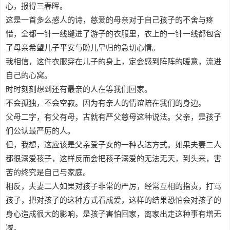
心，报得三春晖。
这是一首多么感人的诗，慈爱的母亲对于自己孩子的不舍与疼
惜，全都一针一线缝进了游子的衣服里，衣上的一针一线都包含
了母亲希望儿子平安与盼儿早归的急切心情。
我相信，这件衣服穿在儿子的身上，定会感到阵阵的暖意，流进
自己的心窝。
时时刻刻想到还有最亲的人在等我们回家。
不会孤独，不会空寂。因为有亲人的情谊陪在我们的身边。
父母二字，有父有母，古就有严父慈母这种说法。父亲，是孩子
们公认最严厉的人。
但，我想，这应该是父亲爱子女的一种表达方式。如果夫妻二人
都很溺爱孩子，这样反而会把孩子溺爱的无法无天，到头来，害
苦的终究是自己与家庭。
相反，夫妻二人如果对孩子非常的严厉，经常互相的指责，打骂
孩子，把对孩子的这种方式看成爱，这样的结果恐怕会对孩子的
身心造成很大的影响，是孩子害怕回家，离家出走这种事有增无
减。