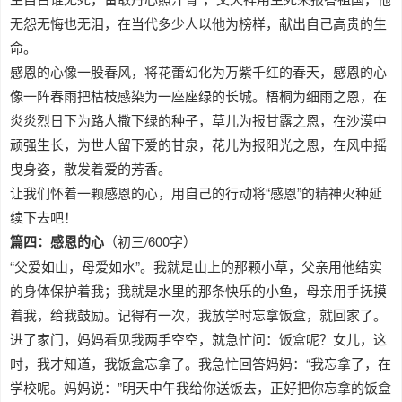
无怨无悔也无泪，在当代多少人以他为榜样，献出自己高贵的生
命。
感恩的心像一股春风，将花蕾幻化为万紫千红的春天，感恩的心
像一阵春雨把枯枝感染为一座座绿的长城。梧桐为细雨之恩，在
炎炎烈日下为路人撒下绿的种子，草儿为报甘露之恩，在沙漠中
顽强生长，为世人留下爱的甘泉，花儿为报阳光之恩，在风中摇
曳身姿，散发着爱的芳香。
让我们怀着一颗感恩的心，用自己的行动将“感恩”的精神火种延
续下去吧！
篇四：感恩的心
（初三/600字）
“父爱如山，母爱如水”。我就是山上的那颗小草，父亲用他结实
的身体保护着我；我就是水里的那条快乐的小鱼，母亲用手抚摸
着我，给我鼓励。记得有一次，我放学时忘拿饭盒，就回家了。
进了家门，妈妈看见我两手空空，就急忙问：饭盒呢？女儿，这
时，我才知道，我饭盒忘拿了。我急忙回答妈妈：“我忘拿了，在
学校呢。妈妈说：”明天中午我给你送饭去，正好把你忘拿的饭盒