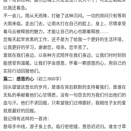
比我还着急。
不一会儿，雨从天而降，打破了这种沉闷。一切的烦闷只有等到
大雨来临，走出门去，让雨水打在自己的脸上、身上，尽情享受
着乌云被释放的魅力，才能让自己的心也跟着释放……
您每天起早贪黑的工作，还不是为了给我一个更好的生活环境，
让我更好的学习，谢谢您，母亲。您辛苦了。
爱就在我们身边，以各种方式陪伴在我们身边，让我们时时刻刻
能感受到温暖。让我们学会感恩，怀着一颗感恩的心，用自己的
实际行动回报他们。
篇二：感恩的心
（初三/600字）
回头望望这悠长的岁月，是谁在背后默默的支持着我们，是谁在
无私的奉献着他们心甘情愿，没有一句怨言的为我们付出他们的
血与汗。他们不求回报，只希望我们过得跟好，我相信子女的爱
就是最好的回报。
我记得有这样的一首诗：
慈母手中线，游子身上衣。临行密密缝，意恐迟迟归。谁言寸草