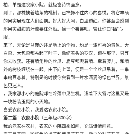
柏，单是这农家小院，就极富诗情画意。
到了，那株挨着墙角的桃树，已掩饰不住内心的喜悦，将它丰硕
的果实展现在人们面前。好大好大呵，白里透红。你甚至会感到
那果实甜甜的汁液要往外溢。摘一个尝尝吧，管让你口“福”心
服。
来了，无论是盆栽的还是地上的作物，均是一派可喜的景象。大
白菜、大包菜都卷起了叶子，像缩着头的罗汉，蹲在那里，只等
你去收获。还有墙角种的丝瓜、扁豆都爬着墙、牵着藤儿，和墙
外的树枝缠绕在一起。由下向上望，便是一个个丝瓜吊着，一串
串扁豆悬着。特别是的时候你会看到一片水滴滴的绿色世界，景
色更迷人。
，我家那小小的庭院却在冷落中见生机。逢着下大雪时这里又是
一块粉装玉砌的小天地。
喜爱农家小院，我爱这农家小院。
第二篇：农家小院
（三年级/300字）
我的老家在农村，农家的小院四季如画，充满诗情画意。
春天是花园，粉红色的桃花和苹果花开了，雪白的梨花开了，嫩