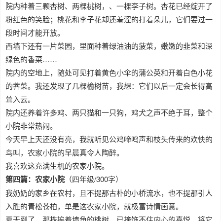
院内种着三颗杏树、两棵桃树，、一棵李子树。杏花已经绽开了
粉红色的笑脸；桃花和李子花却还羞涩的打着朵儿，它们要过一
段时间才能开放。
西墙下还有一片菜园，里面种着绿油油的菠菜，嫩嫩的韭菜和深
绿色的香菜……
院内的空地上，随处可见打着黄色小伞的蒲公英和开着白色小花
的荠菜。我还发现了几棵榆树苗，我想：它们以后一定会长得高
耸入云。
院内还养着许多鸡、两只猫和一只狗，鸡犬之声不绝于耳，整个
小院非常热闹。
今天早上天还没有亮，我就听见公鸡啼鸣声和枝头传来的欢快的
鸟叫，农家小院的早晨真令人陶醉。
我喜欢这充满生机的农家小院。
第四篇：农家小院
（四年级/300字）
我奶奶的家乡在农村，且不提那古朴的小桥流水，也不提那引人
入胜的青松苍柏，单是这农家小院，就极富诗情画意。
夏天到了，那株挨着墙角的桃树，已掩饰不住内心的喜悦，将它