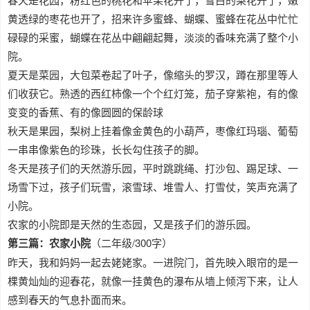
黄透绿的枣花也开了，招来许多蜜蜂、蝴蝶、蜜蜂在花丛中忙忙
碌碌的采蜜，蝴蝶在花丛中翩翩起舞，淡淡的香味充满了整个小
院。
夏天是菜园，大包菜卷起了叶子，像缩头的罗汉，蹲在那里等人
们收获它。熟透的西红柿像一个个红灯笼，茄子穿紫袍，有的像
变变的香蕉、有的像圆圆的保龄球
秋天是果园，梨树上挂着像金黄色的小葫芦，枣像红玛瑙、葡萄
一串串像紫色的珍珠，长长勾住孩子的脚。
冬天是孩子们的天然游乐园，平时跳跳绳、打沙包、踢足球、一
场雪下过，孩子们玩雪，滚雪球、堆雪人、打雪仗，笑声充满了
小院。
农家的小院即是天然的生态园，又是孩子们的游乐园。
第三篇：农家小院
（二年级/300字）
昨天，我和妈妈一起去姥姥家。一进院门，首先映入眼帘的是一
棵黄灿灿的迎春花，就像一挂黄色的瀑布从墙上倾泻下来，让人
感到春天的气息扑面而来。