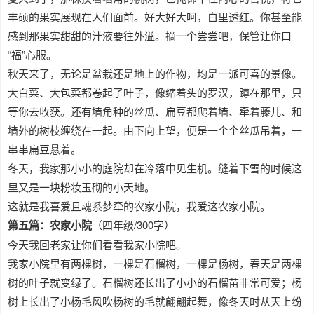
丰硕的果实展现在人们面前。好大好大呵，白里透红。你甚至能
感到那果实甜甜的汁液要往外溢。摘一个尝尝吧，保管让你口
“福”心服。
秋天来了，无论是盆栽还是地上的作物，均是一派可喜的景像。
大白菜、大包菜都卷起了叶子，像缩着头的罗汉，蹲在那里，只
等你去收获。还有墙角种的丝瓜、扁豆都爬着墙、牵着藤儿、和
墙外的树枝缠绕在一起。由下向上望，便是一个个丝瓜吊着，一
串串扁豆悬着。
冬天，我家那小小的庭院却在冷落中见生机。缝着下雪的时候这
里又是一块粉妆玉砌的小天地。
这就是我喜爱且魂系梦牵的农家小院，我爱这农家小院。
第五篇：农家小院
（四年级/300字）
今天我回老家让你们看看我家小院吧。
我家小院里有两棵树，一棵是石榴树，一棵是杨树，春天是两棵
树的叶子就变绿了。石榴树还长出了小小的石榴苗非常可爱；杨
树上长出了小杨毛风吹杨树的毛就翩翩起舞，像冬天时从天上纷