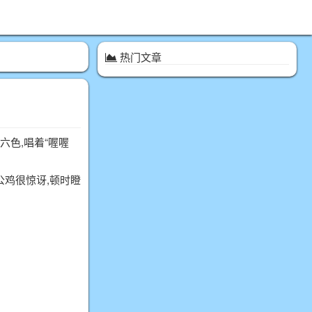
热门文章
六色,唱着“喔喔
公鸡很惊讶,顿时瞪