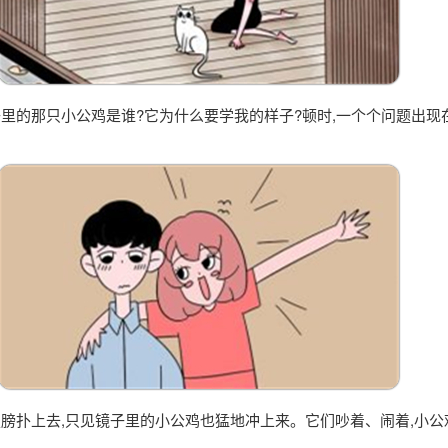
子里的那只小公鸡是谁?它为什么要学我的样子?顿时,一个个问题出现
翅膀扑上去,只见镜子里的小公鸡也猛地冲上来。它们吵着、闹着,小