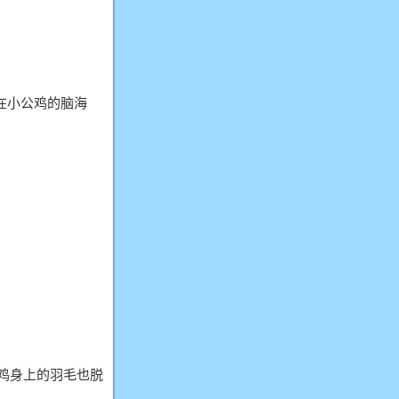
在小公鸡的脑海
公鸡身上的羽毛也脱