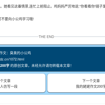
来。她看见这番情景,连忙上前阻止。鸡妈妈严厉地说:“你看看你!镜子
可不要向小公鸡学习哦!
THE END
作文：臭美的小公鸡
.cn/1072.html
200字
的原创文章，未经允许请勿转载本文章！
一个文章
下一个文章
亲人仿写一段
我的姥姥作文200