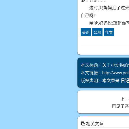
这时,鸡妈妈走了过
自己呀!”
哈哈,妈妈说;琪琪你
美的
公鸡
作文
本文标题：关于小动物的
本文链接：http://www.yetdz
版权声明：本文章是
日记
上
再见了
相关文章