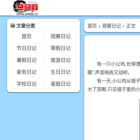
文章分类
首页
>
观察日记
> 正文
首页
观察日记
节日日记
寒假日记
暑假日记
旅游日记
有一只小公鸡,长得漂
家务日记
生日日记
喔”,声音响亮又动听。
有一天,小公鸡从镜
学校日记
家庭日记
大了双眼,只见镜子里的