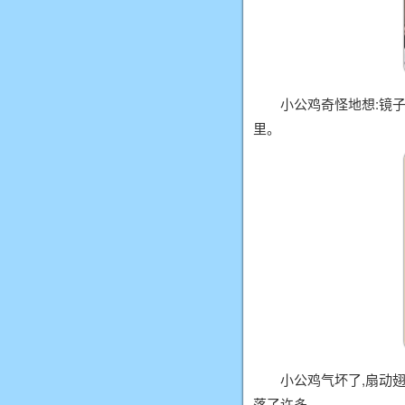
小公鸡奇怪地想:镜
里。
小公鸡气坏了,扇动
落了许多……