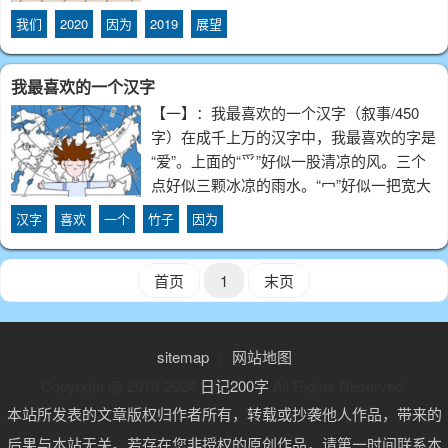
快到让我们猝不及防。但是否又暗自窃喜？
我们
2020
因为
2019
展望
窃喜我们生在中国这片沃土、长于这个伟大
的新时代。近日来，无论是微博热搜，还是
我最喜欢的一个汉字
抖音
【一】：我最喜欢的一个汉字（叙事/450
字）在成千上万的汉字中，我最喜欢的字是
“爱”。上面的“爫”好似一股清凉的风。三个
点好似三颗冰凉的雨水。“冖”好似一把宽大
的雨伞。而“友”好似一个你的好朋友，这就
汉字
喜欢
一个
竹子
因为
组成了我们最喜欢用的字那就是“爱”。想知
道我是怎么爱上这个字吗？那就看
首页
1
末页
sitemap
丨
网站地图
Copyright @ 2019-2024
日记200字
All Rights Reserved.
本站所发表的文章版权归作者所有，转载或抄袭他人作品，带来的
后果与本站无关。若存在您非授权的原创作品，请第一时间联系本