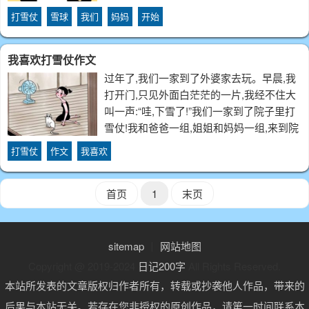
起来，想必他们在聊一些关于打雪仗的游
打雪仗
雪球
我们
妈妈
开始
戏，或者是关于打雪仗的事情吧！我们下楼
以后，二话不说就拿着雪球往别人身上砸。
我喜欢打雪仗作文
我们
过年了,我们一家到了外婆家去玩。早晨,我
打开门,只见外面白茫茫的一片,我经不住大
叫一声:“哇,下雪了!”我们一家到了院子里打
雪仗!我和爸爸一组,姐姐和妈妈一组,来到院
子里玩起了打雪仗,打雪仗开始了。外婆一
打雪仗
作文
我喜欢
声令下,于是,我手持四“弹”绕到姐姐背后,四
“弹”有序地击在了姐姐
首页
1
末页
sitemap
丨
网站地图
Copyright @ 2019-2024
日记200字
All Rights Reserved.
本站所发表的文章版权归作者所有，转载或抄袭他人作品，带来的
后果与本站无关。若存在您非授权的原创作品，请第一时间联系本